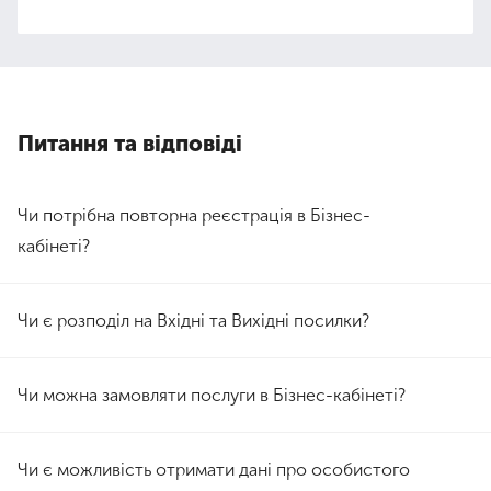
Питання та вiдповiдi
Чи потрібна повторна реєстрація в Бізнес-
кабінеті?
Ні, не потрібна. Для входу використовуйте персональні
дані зі старого кабінету.
Чи є розподіл на Вхідні та Вихідні посилки?
Так, Бізнес-кабінет розділяє документи за типами: вхідні
та вихідні.
Чи можна замовляти послуги в Бізнес-кабінеті?
Так, наразі доступні: Переадресація, Зміна даних та
Повернення.
Чи є можливість отримати дані про особистого